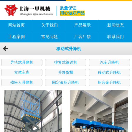
质量保证
用心做好产品
网站首页
关于我们
产品展示
新闻动态
工程案例
常见问题
厂容厂貌
联系我们
移动式升降机
导轨式升降机
往复式输送机
汽车升降机
立体车库
升降货梯
移动式升降机
残疾人升降机
固定液压升降机
铝合金升降机