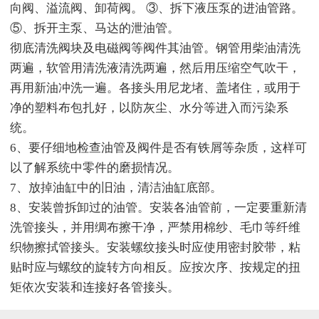
向阀、溢流阀、卸荷阀。 ③、拆下液压泵的进油管路。
⑤、拆开主泵、马达的泄油管。
彻底清洗阀块及电磁阀等阀件其油管。钢管用柴油清洗
两遍，软管用清洗液清洗两遍，然后用压缩空气吹干，
再用新油冲洗一遍。各接头用尼龙堵、盖堵住，或用于
净的塑料布包扎好，以防灰尘、水分等进入而污染系
统。
6、要仔细地检查油管及阀件是否有铁屑等杂质，这样可
以了解系统中零件的磨损情况。
7、放掉油缸中的旧油，清洁油缸底部。
8、安装曾拆卸过的油管。安装各油管前，一定要重新清
洗管接头，并用绸布擦干净，严禁用棉纱、毛巾等纤维
织物擦拭管接头。安装螺纹接头时应使用密封胶带，粘
贴时应与螺纹的旋转方向相反。应按次序、按规定的扭
矩依次安装和连接好各管接头。