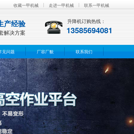
|
|
收藏一甲机械
走进一甲机械
联系一甲机械
升降机订购热线：
生产经验
13585694081
套解决方案
常见问题
厂容厂貌
联系我们