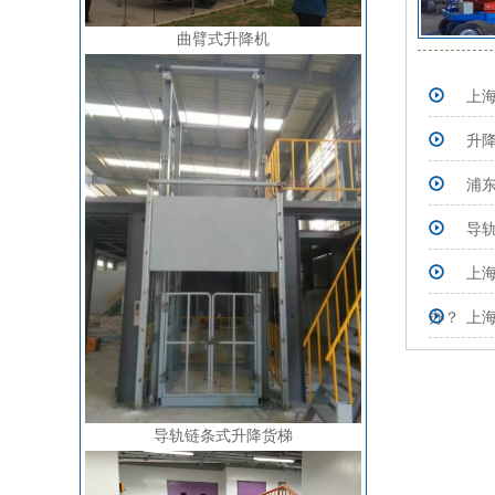
曲臂式升降机
上
升
浦
导
上
办？
上
导轨链条式升降货梯