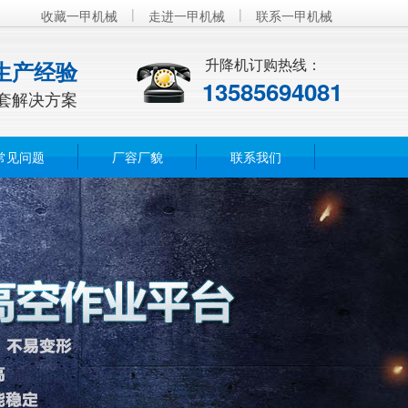
|
|
收藏一甲机械
走进一甲机械
联系一甲机械
升降机订购热线：
生产经验
13585694081
套解决方案
常见问题
厂容厂貌
联系我们