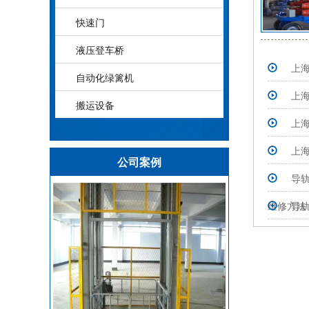
快速门
液压登车桥
上
自动化绿篱机
上
搬运设备
上
上
公司案例
导
维修方法
导