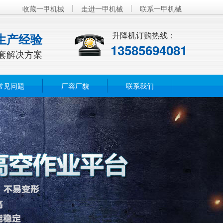
|
|
收藏一甲机械
走进一甲机械
联系一甲机械
升降机订购热线：
生产经验
13585694081
套解决方案
常见问题
厂容厂貌
联系我们