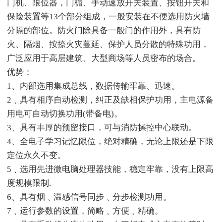
门机、限位器，门楣、手动速放开关装置、按钮开关和
保险装置等13个部分组成，一般安装在不便选用防火墙
分隔的部位。防火门除具备一般门的作用外，具有防
火、隔烟、按捺火灾蔓延、保护人员分散的特殊功用，
广泛应用于高层建筑、大型商场等人员密布的场合。
优势：
1、内部选用集成总线，数据传输牢靠、迅速。
2﹑具有相序自动检测，纠正及缺相保护功用，主电源备
用电可自动切换功用(带备电)。
3、具有丰厚的预留接口，可与消防操控中心联动。
4、全电子学习记忆限位，绝对精确，无论上限还是下限
定位永久不变。
5﹑选用先进微电脑处理器技能，稳定牢靠，没有上限高
度规模限制.
6、具有烟﹑温感信号同步﹑分步检测功用。
7﹑运行参数的设置，简略﹑方便﹑精确。